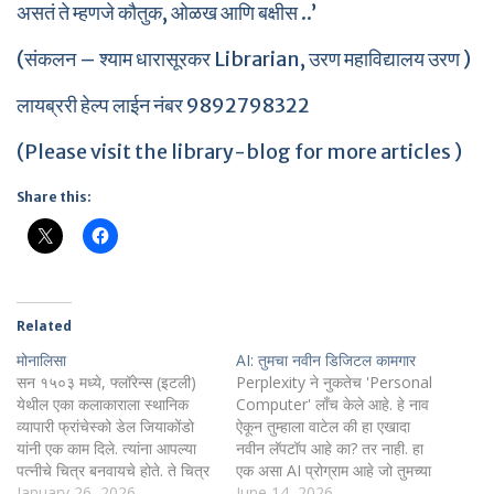
असतं ते म्हणजे कौतुक, ओळख आणि बक्षीस ..’
(संकलन – श्याम धारासूरकर Librarian, उरण महाविद्यालय उरण )
लायब्ररी हेल्प लाईन नंबर 9892798322
(Please visit the library-blog for more articles )
Share this:
Related
मोनालिसा
AI: तुमचा नवीन डिजिटल कामगार
सन १५०३ मध्ये, फ्लॉरेन्स (इटली)
Perplexity ने नुकतेच 'Personal
येथील एका कलाकाराला स्थानिक
Computer' लाँच केले आहे. हे नाव
व्यापारी फ्रांचेस्को डेल जियाकोंडो
ऐकून तुम्हाला वाटेल की हा एखादा
यांनी एक काम दिले. त्यांना आपल्या
नवीन लॅपटॉप आहे का? तर नाही. हा
पत्नीचे चित्र बनवायचे होते. ते चित्र
एक असा AI प्रोग्राम आहे जो तुमच्या
खूप मोठे नव्हते – साधारण A2 पेक्षा
January 26, 2026
computer वर २४/७ सक्रिय
June 14, 2026