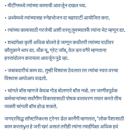
• मीटींगमध्ये त्यांच्या कामाची आवर्जून दखल घ्या.
• अध्येमध्ये त्यांच्यासह स्नेहभोजन वा चहापार्टी आयोजित करा.
• त्यांच्या कामासाठी गरजेची अशी वस्तू तुमच्यातर्फे त्यांना भेट म्हणून द्या.
• शब्दांपेक्षा कृती अधिक बोलते हे जाणून कधीतरी त्यांच्या पाठीवर
कौतुकाने थाप द्या. थँक यू, ग्रेट जॉब, वेल डन वगैरे म्हणताना
हस्तांदोलन करायला आवर्जून पुढे व्हा.
• जबाबदारीचं काम द्या. तुम्ही विश्वास ठेवलात तर त्यांचा स्वतःवरचा
विश्वास आपोआप वाढतो.
• चांगले बॉस म्हणजे केवळ गोड बोलणारे बॉस नव्हे. तर जाणीवपूर्वक
कर्मचाऱ्यांच्या सर्वांगीण विकासासाठी पोषक वातावरण तयार करते तीच
व्यक्ती चांगली बॉस होऊ शकते.
जगप्रसिद्ध सॉफ्टस्किल्स ट्रेनर डेल कार्नेगी म्हणतात, ‘लोक पैशासाठी
काम करताyत हे जरी खरं असलं तरीही त्यांना त्याहीपेक्षा अधिक हवं