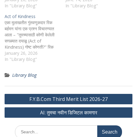
लहान आकाराचे. ते एक सर्वसाधारण
In "Library Blog"
राहतो आणि तुमच्या फाईल्स, अ‍ॅप्स
In "Library Blog"
चित्र होते. त्यात काही विशेष नव्हते.
आणि सेशन्सचा वापर करून तुमची
Act of Kindness
पण पुढे तो कलाकार नावारूपाला
कामे पूर्ण करतो. आता मुद्दा फक्त…
एका मुलाखतीत गुंतवणूकदार रिक
आला आणि…
बर्हमन यांना एक प्रश्न विचारण्यात
आला – "तुमच्यासाठी कोणी केलेली
सगळ्यात दयाळू (Act of
Kindness) गोष्ट कोणती?" रिक
यांनी थोडा वेळ घेऊन उत्तर दिले -
January 26, 2026
"आमचा मुलगा थियो, जन्मल्यानंतर
In "Library Blog"
पहिले सहा महिने NICU (नवजात
अतिदक्षता विभाग) मध्ये होता. अनेक
Library Blog
रुग्णालयं, शेकडो इंजेक्शन्स, सतत
धावपळ आणि धाकधूक.…
Post
F.Y.B.Com Third Merit List 2026-27
navigation
AI: तुमचा नवीन डिजिटल कामगार
Search
for: