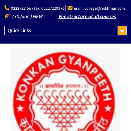
Skip
02227221567 Fax: 02227220376
uran_college@rediffmail.com
to
content
(30 June ) NEW :
Fee structure of all courses
Quick Links