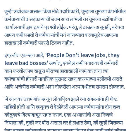
तुम्ही उद्योजक असाल किंवा मोठे पदाधिकारी, तुम्हाला तुमच्या कंपनीतील
कर्मचाऱ्यांची व सहकाऱ्यांची उत्तम साथ लाभली तर तुमच्या उद्योगाची वा
कार्यालयाची झपाट्याने प्रगती होईल. परंतु, हे ठाऊक असूनही, बरेचदा
आपण कमी पडतो ते कर्मचाऱ्यांची मनं जाणण्यात व त्यामुळेच आपल्या
हाताखाली कर्मचारी फारसे टिकत नाहीत.
इंग्रजीत एक म्हण आहे, ‘People Don’t leave jobs, they
leave bad bosses’ अर्थात्, एकवेळ कमी पगारावरही कर्मचारी
काम करतील पण खडूस बॉसच्या हाताखाली काम करताना त्या
कर्मचाऱ्यांची होणारी मानसिक घुसमट सहन करण्याच्या पलीकडे असते
आणि अखेरीस कर्मचारी अशा नोकरीला अल्पावधीतच रामराम ठोकतात.
जे आजवर उत्तम बॉस म्हणून लोकप्रिय झाले त्या सगळ्यांना ही गोष्ट
माहिती होती आणि म्हणूनच ते वेळोवेळी आपल्या कर्मचाऱ्यांना दोन शब्द
कौतुकाचे दिल्यावाचून रहात नसत. एका अभ्यासांती असा निष्कर्ष
निघाला की, तुम्ही जर बॉस असाल तर हे लक्षात ठेवा, की तुम्ही जितक्या
वेळा तुमच्या कर्मचाऱ्यांवर डाफरता त्याच्या तिप्पट वेळा तुम्ही त्यांचं कौतुक