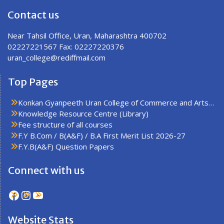
Contact us
Near Tahsil Office, Uran, Maharashtra 400702
02227221567 Fax: 02227220376
uran_college@rediffmail.com
Top Pages
Konkan Gyanpeeth Uran College of Commerce and Arts…
Knowledge Resource Centre (Library)
Fee structure of all courses
F.Y B.Com / B(A&F) / B.A First Merit List 2026-27
F.Y.B(A&F) Question Papers
Connect with us
Facebook
Instagram
YouTube
Website Stats